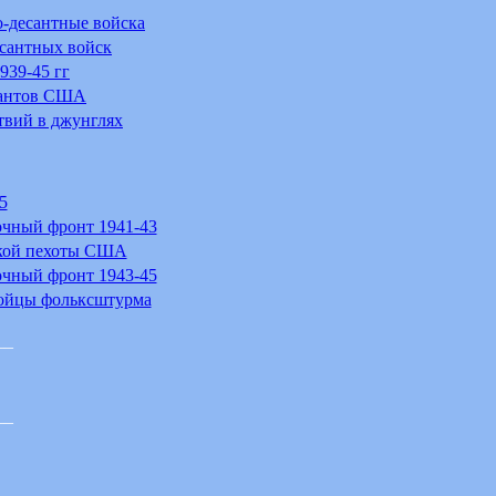
-десантные войска
сантных войск
939-45 гг
сантов США
твий в джунглях
5
очный фронт 1941-43
ской пехоты США
очный фронт 1943-45
Бойцы фольксштурма
__
__
_______