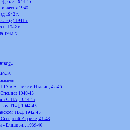
гфрида 1944-45
Норвегия 1940 г.
д 1942 г.
са» (3) 1941 г.
ль 1942 г.
а 1942 г.
ishing):
40-46
Роммеля
США в Африке и Италии, 42-45
 Спецназ 1940-43
мии США, 1944-45
ком ТВД, 1944-45
нском ТВД, 1942-45
в Северной Африке, 41-43
 - Блицкриг, 1939-40