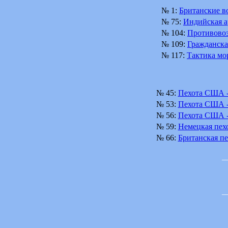
№ 1:
Британские в
№ 75:
Индийская а
№ 104:
Противовоз
№ 109:
Гражданска
№ 117:
Тактика мо
№ 45:
Пехота США -
№ 53:
Пехота США 
№ 56:
Пехота США 
№ 59:
Немецкая пехо
№ 66:
Британская пе
_
_
______