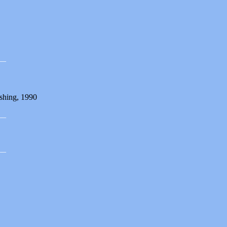
__
ishing, 1990
__
__