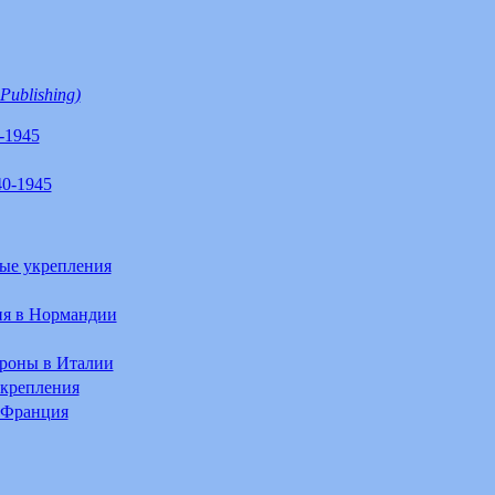
Publishing)
-1945
0-1945
ые укрепления
ия в Нормандии
роны в Италии
укрепления
 Франция