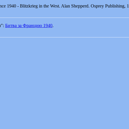
nce 1940 - Blitzkrieg in the West. Alan Shepperd. Osprey Publishing, 
________________________________________________________
и":
Битва за Францию 1940
.
________________________________________________________