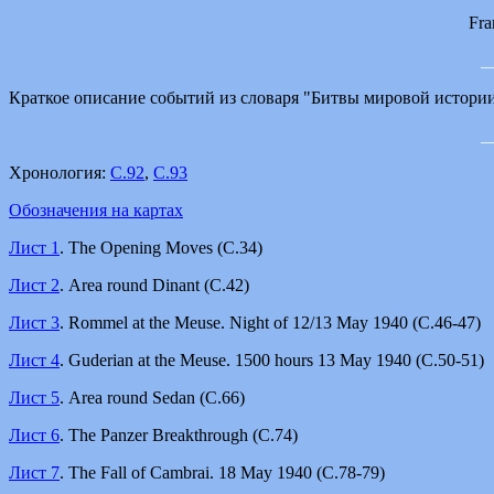
Fra
_
Краткое описание событий из словаря "Битвы мировой истори
_
Хронология:
С.92
,
С.93
Обозначения на картах
Лист 1
. The Opening Moves (С.34)
Лист 2
. Area round Dinant (С.42)
Лист 3
. Rommel at the Meuse. Night of 12/13 May 1940 (С.46-47)
Лист 4
. Guderian at the Meuse. 1500 hours 13 May 1940 (С.50-51)
Лист 5
. Area round Sedan (С.66)
Лист 6
. The Panzer Breakthrough (С.74)
Лист 7
. The Fall of Cambrai. 18 May 1940 (С.78-79)