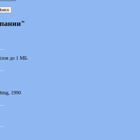
мпании"
__
йлов до 1 МБ.
__
hing, 1990
__
__