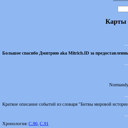
Карты 
_
Большое спасибо Дмитрию aka Mitrich.ID за предоставленн
_
Normandy 
_
Краткое описание событий из словаря "Битвы мировой истори
_
Хронология:
С.90
,
С.91