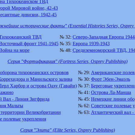
на Тихоокеанском ТВД
торой Мировой войне, 42-43
есантные дивизии, 1942-45
нейшие исторические факты" (Essential Histories Series, Osprey 
Тихоокеанский ТВД
№ 32:
Северо-Западная Европа 1944
Восточный фронт 1941-1945
№ 35:
Европа 1939-1943
Война на море
№ 48:
Средиземноморский ТВД, 194
Серия "Фортификация" (Fortress Series, Osprey Publishing)
оборона тихоокеанских островов
№ 29:
Американские полев
оррехидора и Манильского залива
№ 30:
Форт Эбен-Эмаэль
ерл Харбор и острова Оаху (Гавайи)
№ 37:
Береговые укреплен
ажино
№ 41:
Острова Ла-Манша
 Вал - Линия Зигфрида
№ 45:
Немецкие линии обо
ния Мальты
№ 62:
Советские полевые 
 территории Великобритании
№ 63:
Атлантический вал -
е полевые укрепления
Серия "Элита" (Elite Series, Osprey Publishing)