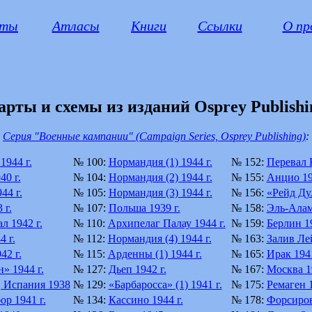
рты
Атласы
Книги
Ссылки
О пр
арты и схемы из изданий Osprey Publishi
Серия "Военные кампании" (Campaign Series, Osprey Publishing)
:
1944 г.
№ 100:
Нормандия (1) 1944 г.
№ 152:
Перевал 
0 г.
№ 104:
Нормандия (2) 1944 г.
№ 155:
Анцио 19
44 г.
№ 105:
Нормандия (3) 1944 г.
№ 156:
«Рейд Дул
 г.
№ 107:
Польша 1939 г.
№ 158:
Эль-Алам
л 1942 г.
№ 110:
Архипелаг Палау 1944 г.
№ 159:
Берлин 19
 г.
№ 112:
Нормандия (4) 1944 г.
№ 163:
Залив Лей
42 г.
№ 115:
Арденны (1) 1944 г.
№ 165:
Ирак 1941
» 1944 г.
№ 127:
Дьеп 1942 г.
№ 167:
Москва 19
, Испания 1938
№ 129:
«Барбаросса» (1) 1941 г.
№ 175:
Ремаген 1
р 1941 г.
№ 134:
Кассино 1944 г.
№ 178:
Форсиров