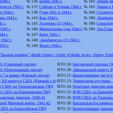
940 г.
№ 136:
Бирма 1945 г.
№ 181:
Линия Зи
бласть 1945 г.
№ 137:
Сайпан и Тиньян 1944 г.
№ 183:
Дания и 
 1944 г.
№ 139:
Гуам 1941 и 1944 г.
№ 184:
Сталингра
ва 1943 г.
№ 143:
Кан 1944 г.
№ 186:
«Барбарос
1 г.
№ 145:
Арденны (2) 1944 г.
№ 189:
Севастопо
945 г.
№ 146:
Маршалловы о-ва 1944 г.
№ 196:
Эль-Газал
44 г.
№ 147:
Крит 1941 г.
1942 г.
№ 148:
«Барбаросса» (2) 1941 г.
45 г.
№ 149:
Фалез 1944 г.
Боевой порядок" (Battle Orders / Order of Battle Series, Osprey Publ
ТА (Северный сектор)
BTO 18:
Британский спецназ 19
 ТА (Центральный сектор)
BTO 20:
Африканский корпус 
я и 7-я армии (Южный сектор)
BTO 21:
Бронетанковые части 
I и XII корпуса США (Южный с-р)
BTO 23:
Диверсанты пустыни -
ты США на Тихоокеанском ТВД
BTO 24:
Пехотные дивизии ар
ии США на Европейском ТВД
BTO 25:
ВДВ США на Европейс
сантные дивизии, 1940-41
BTO 26:
ВДВ США на Тихоокеа
орой Мировой войне, 1941-42
BTO 28:
Британская 8-я армия 
 США на Европейском ТВД
BTO 32:
Бронетанковые дивизии