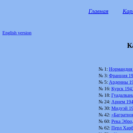
Главная
Ка
English version
К
№ 1:
Нормандия 
№ 3:
Франция 194
№ 5:
Арденны 19
№ 16:
Курск 1943
№ 18:
Гуадалкана
№ 24:
Арнем 1944
№ 30:
Мидуэй 19
№ 42:
«Багратион
№ 60:
Река Эбро
№ 62:
Перл Харбо