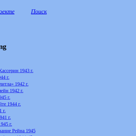
оекте
Поиск
ng
Кассерин 1943 г.
44 г.
итла» 1942 г.
ейн 1942 г.
45 г.
те 1944 г.
 г.
41 г.
945 г.
ание Рейна 1945