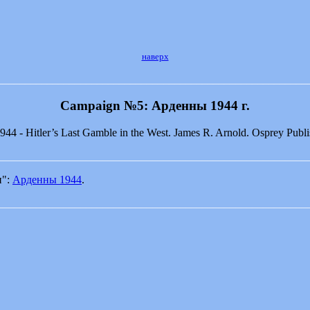
наверх
________________________________________________________
Campaign №5: Арденны 1944 г.
44 - Hitler’s Last Gamble in the West. James R. Arnold. Osprey Publ
________________________________________________________
и":
Арденны 1944
.
________________________________________________________