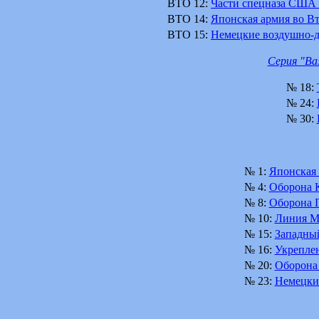
BTO 12:
Части спецназа США 
BTO 14:
Японская армия во В
BTO 15:
Немецкие воздушно-д
Серия "Важ
№ 18:
№ 24:
№ 30:
№ 1:
Японская 
№ 4:
Оборона К
№ 8:
Оборона П
№ 10:
Линия М
№ 15:
Западный
№ 16:
Укрепле
№ 20:
Оборона
№ 23:
Немецки