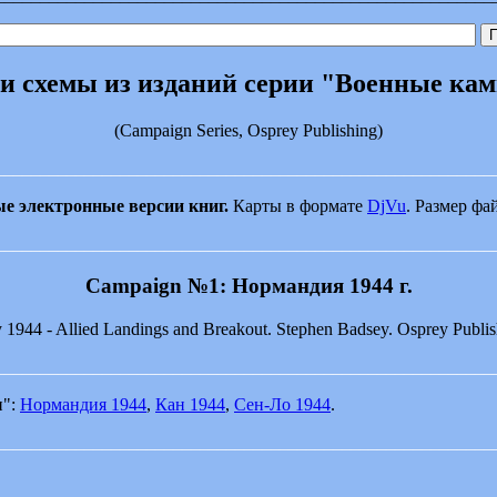
и схемы из изданий серии "Военные ка
(Campaign Series, Osprey Publishing)
________________________________________________________
ые электронные версии книг.
Карты в формате
DjVu
. Размер фа
________________________________________________________
Campaign №1: Нормандия 1944 г.
1944 - Allied Landings and Breakout. Stephen Badsey. Osprey Publis
________________________________________________________
и":
Нормандия 1944
,
Кан 1944
,
Сен-Ло 1944
.
________________________________________________________