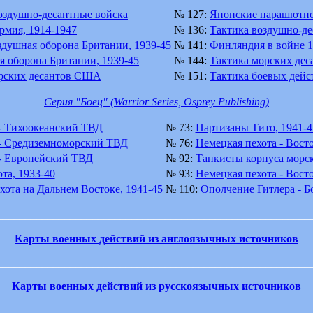
оздушно-десантные войска
№ 127:
Японские парашютно
рмия, 1914-1947
№ 136:
Тактика воздушно-де
душная оборона Британии, 1939-45
№ 141:
Финляндия в войне 1
я оборона Британии, 1939-45
№ 144:
Тактика морских де
рских десантов США
№ 151:
Тактика боевых дейс
Серия "Боец" (Warrior Series, Osprey Publishing)
 Тихоокеанский ТВД
№ 73:
Партизаны Тито, 1941-4
- Средиземноморский ТВД
№ 76:
Немецкая пехота - Вост
- Европейский ТВД
№ 92:
Танкисты корпуса мор
та, 1933-40
№ 93:
Немецкая пехота - Вост
хота на Дальнем Востоке, 1941-45
№ 110:
Ополчение Гитлера - 
________________________________________________________
Карты военных действий из англоязычных источников
________________________________________________________
Карты военных действий из русскоязычных источников
________________________________________________________