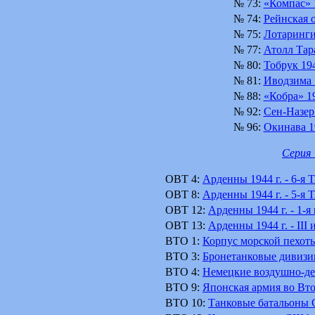
№ 73:
«Компас» 1
№ 74:
Рейнская о
№ 75:
Лотарингия
№ 77:
Атолл Тара
№ 80:
Тобрук 194
№ 81:
Иводзима 1
№ 88:
«Кобра» 19
№ 92:
Сен-Назер 
№ 96:
Окинава 19
Серия "
OBT 4:
Арденны 1944 г. - 6-я 
OBT 8:
Арденны 1944 г. - 5-я
OBT 12:
Арденны 1944 г. - 1-
OBT 13:
Арденны 1944 г. - II
BTO 1:
Корпус морской пехо
BTO 3:
Бронетанковые дивиз
BTO 4:
Немецкие воздушно-де
BTO 9:
Японская армия во Вт
BTO 10:
Танковые батальоны